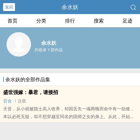
余水妖
返回
首页
分类
排行
搜索
足迹
余水妖
共收录 1 部作品
余水妖的全部作品集
盛世强嫁：暴君，请接招
百合
连载
天音，从小就被隐士高人收养，却因丢失一魂两魄而命中有一劫难，
本以必死无疑，却不想穿越至同名的国师之女的身上。从此，开始锋
芒毕露，天不容我，我必逆天。伤我家...
本站提示：各位书友要是觉得《盛世强嫁：暴君，请接招》还不错的
话请不要忘记向您QQ群和微博里的朋友推荐哦！