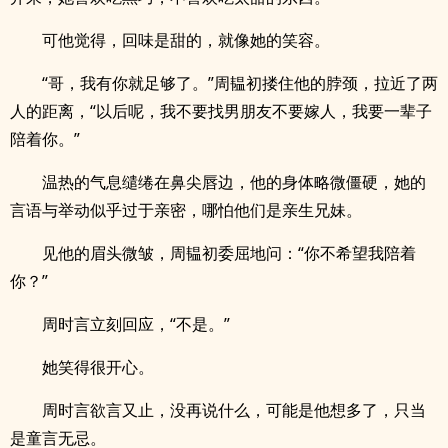
可他觉得，回味是甜的，就像她的笑容。
“哥，我有你就足够了。”周韫初搂住他的脖颈，拉近了两
人的距离，“以后呢，我不要找男朋友不要嫁人，我要一辈子
陪着你。”
温热的气息缱绻在鼻尖唇边，他的身体略微僵硬，她的
言语与举动似乎过于亲密，哪怕他们是亲生兄妹。
见他的眉头微皱，周韫初委屈地问：“你不希望我陪着
你？”
周时言立刻回应，“不是。”
她笑得很开心。
周时言欲言又止，没再说什么，可能是他想多了，只当
是童言无忌。