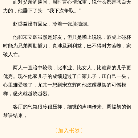
面对父亲的逼问，周时言心情沉重，说什么都是苍白无
力的，他垂下了头，“我下次争取。”
赵盛益没有回应，冷着一张脸抽烟。
他和宋立辉虽然是好友，但只是嘴上说说，酒桌上碰杯
时能为兄弟两肋插刀，真涉及到利益，巴不得对方落魄，家
破人亡。
两人一直暗中较劲，比事业、比女人，比谁家的儿子更
优秀。现在他家儿子的成绩超过了自家儿子，压自己一头，
心里难受极了，尤其一想到宋立辉向他炫耀显摆的可憎模
样，怒火就越烧越烈。
客厅的气氛很冷很压抑，细微的声响传来。周韫初的钢
琴课结束，
〔加入书签〕