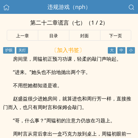
违规游戏（nph）
第二十二章谎言（七）（1 / 2）
上一章
目录
封面
下一页
〔加入书签〕
房间里，周韫初正预习功课，轻柔的敲门声响起。
“进来。”她头也不抬地抛出两个字。
不用想她都知道是谁。
赵盛益很少进她房间，就算进也和周行芳一样，直接推
门而入，也只有周时言和保姆会敲门。
“哥，什么事？”周韫初的注意力仍放在习题上。
周时言从背后拿出一盒巧克力放到桌上，周韫初眼前一