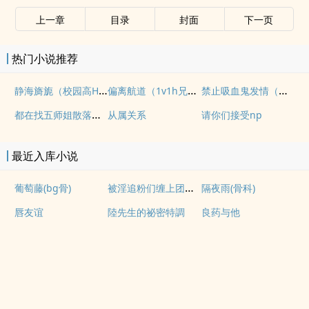
上一章
目录
封面
下一页
热门小说推荐
静海旖旎（校园高H）
偏离航道（1v1h兄妹骨科bg）
禁止吸血鬼发情（姐狗高H 1v1）
都在找五师姐散落的法宝
从属关系
请你们接受np
最近入库小说
被淫追粉们缠上团播女主播(露出NPH)
葡萄藤(bg骨)
隔夜雨(骨科)
唇友谊
陸先生的祕密特調
良药与他