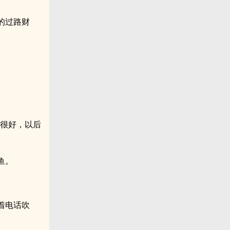
的过路财
也很好，以后
鱼。
着电话吹