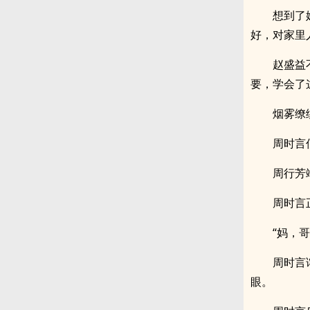
想到了
好，对家里
赵盛益
要，学会了
烟雾缭
周时言
周行芳
周时言
“妈，
周时言
眼。