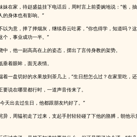
妹妹在家，待赵盛益挂下电话后，周时言上前委婉地说：“爸，
人的身体也有影响。”
不以为意，掸了掸烟灰，继续吞云吐雾，“你也得学，知道吗？
这个，事业成功一半。”
绕中，他一副高高在上的姿态，摆出了言传身教的架势。
低垂着眼眸，面无表情。
端着一盘切好的水果放到茶几上，“生日想怎么过？在家里吃，还
正要说在哪里都行时，一道声音传来了。
哥今天出去过生日，他都跟朋友约好了。”
诧异，周韫初走了过来，支起手肘轻轻碰了下他的胳膊，朝他示