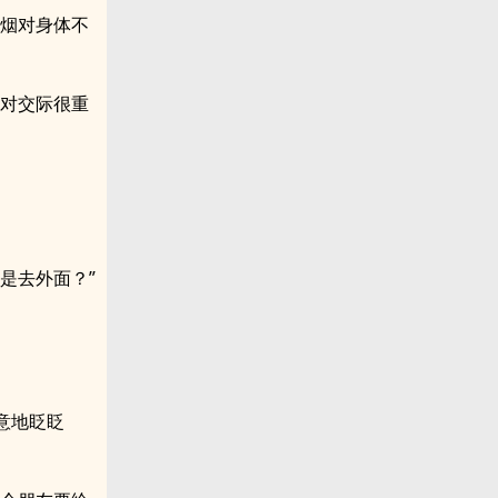
抽烟对身体不
这对交际很重
是去外面？”
意地眨眨