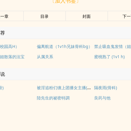
〔加入书签〕
上一章
目录
封面
下一
推荐
校园高H）
偏离航道（1v1h兄妹骨科bg）
姐散落的法宝
从属关系
蜜桃熟了 (1v1 h)
小说
被淫追粉们缠上团播女主播(露出NPH)
骨)
隔夜雨(骨科)
陸先生的祕密特調
良药与他