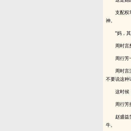
支配权
神。
“妈，
周时言
周行芳
周时言
不要说这种
这时候
周行芳
赵盛益
牛。