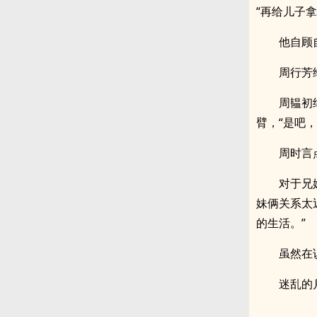
“再给儿子
他自顾
周行芳
周韫初
臂，“是吧，
周时言
对于兄
妹俩关系太
的生活。”
虽然在
迷乱的