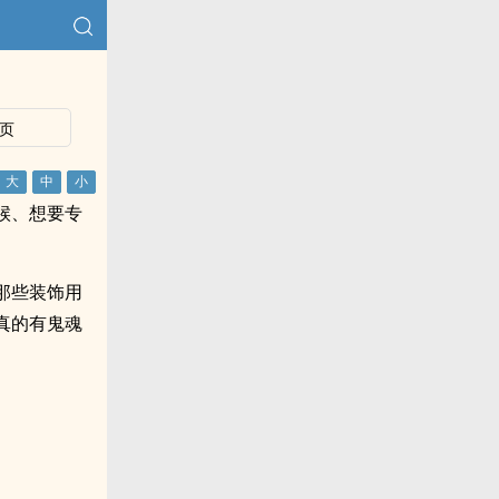
页
候、想要专
那些装饰用
真的有鬼魂