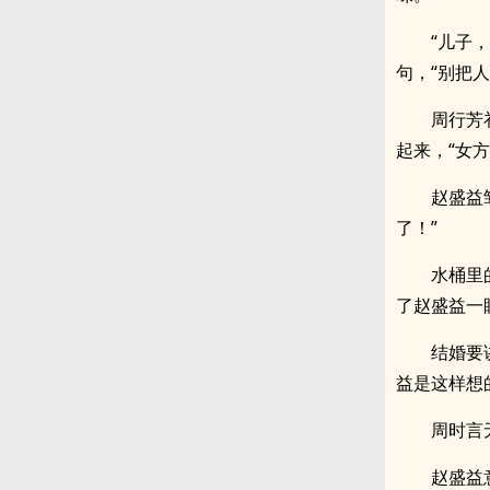
“儿子
句，“别把
周行芳
起来，“女
赵盛益
了！”
水桶里
了赵盛益一
结婚要
益是这样想
周时言
赵盛益