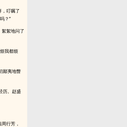
样，叮嘱了
吗？”
，絮絮地问了
不烦我都烦
初鄙夷地瞥
经历。赵盛
指周行芳，