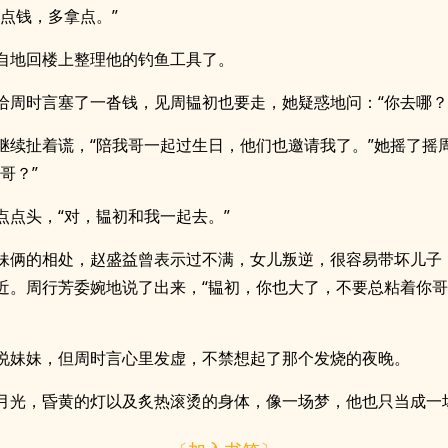
拿点钱，多拿点。”
自地回楼上整理他的钓鱼工具了。
给周时言塞了一沓钱，见周韫初也要走，她疑惑地问：“你去哪？
继续扯着谎，“陪我哥一起过生日，他们也邀请我了。”她摇了摇
哥？”
点点头，“对，韫初和我一起去。”
妹俩的相处，赵盛益曾表示过不满，女儿叛逆，很容易带坏儿子
近。周行芳委婉地说了出来，“韫初，你也大了，不要总粘着你
说妹妹，但周时言心里发虚，不禁想起了那个发烧的夜晚。
月光，昏黄的灯以及炙热滚烫的身体，像一场梦，他也只当成一