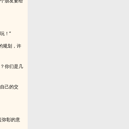
几个朋友要给
玩！”
的规划，许
过？你们是几
他自己的交
盖弥彰的意