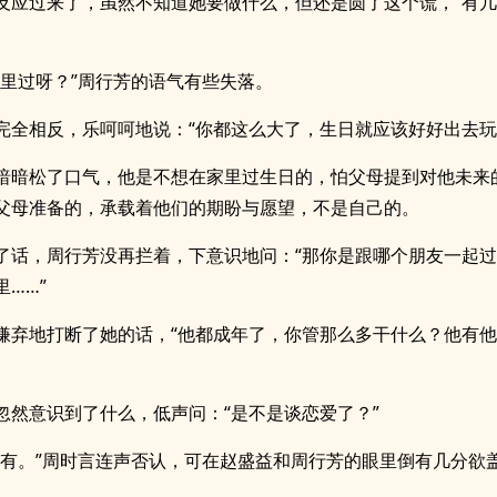
反应过来了，虽然不知道她要做什么，但还是圆了这个谎，“有
家里过呀？”周行芳的语气有些失落。
完全相反，乐呵呵地说：“你都这么大了，生日就应该好好出去玩
暗暗松了口气，他是不想在家里过生日的，怕父母提到对他未来
父母准备的，承载着他们的期盼与愿望，不是自己的。
了话，周行芳没再拦着，下意识地问：“那你是跟哪个朋友一起
……”
嫌弃地打断了她的话，“他都成年了，你管那么多干什么？他有
忽然意识到了什么，低声问：“是不是谈恋爱了？”
没有。”周时言连声否认，可在赵盛益和周行芳的眼里倒有几分欲