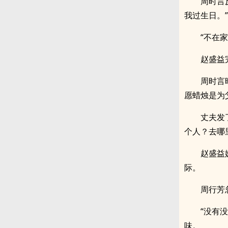
周时言
我过生日。”
“不在
赵盛益
周时言
愿蜡烛是为
丈夫发
个人？去哪里
赵盛益
际。
周行芳
“没有
味。