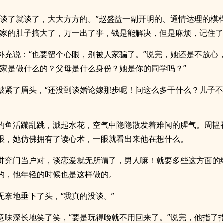
，谈了就谈了，大大方方的。”赵盛益一副开明的、通情达理的模
人家的肚子搞大了，万一出了事，钱是能解决，但是麻烦，记住了
补充说：“也要留个心眼，别被人家骗了。”说完，她还是不放心
方家是做什么的？父母是什么身份？她是你的同学吗？”
皱紧了眉头，“还没到谈婚论嫁那步呢！问这么多干什么？儿子
的鱼活蹦乱跳，溅起水花，空气中隐隐散发着难闻的腥气。周韫
眼，她仿佛拥有了读心术，一眼就看出来他在想什么。
讲究门当户对，谈恋爱就无所谓了，男人嘛！就要多些这方面的
的，他年轻的时候也是这样做的。
无奈地垂下了头，“我真的没谈。”
意味深长地笑了笑，“要是玩得晚就不用回来了。”说完，他指了