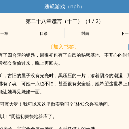
违规游戏（nph）
第二十八章谎言（十三）（1 / 2）
上一章
目录
封面
下一
〔加入书签〕
有了四合院的钥匙，周韫初也有了自己的秘密基地，不开心的时
候都会偷偷过来，晚上再回去。
旷，古旧的屋子没有光亮时，黑压压的一片，渗着阴冷的潮湿，
佛有了魂，可她一点也不怕，甚至很有安全感，她希望这世界上
能让她再见姥姥一面。
儿可真大呀！我可以来这里做实验吗？”林知念兴奋地问。
可以！”周韫初爽快地答应了。
的房子，完完全全属于她的，不受任何人的干涉。