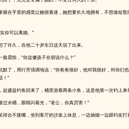
掌握在手里的感觉让她很着迷，她想要长久地拥有，不想做短暂
其实你可以离婚。”
想了许久，在他二十岁生日这天说了出来。
一脸震惊，“你这傻孩子在胡说什么？”
沉默了，周行芳强调地说：“你爸爸很好，他对我很好，对你们
话！”
，赵盛益钓鱼回来了，桶里游着两条小鱼，这是他第一次钓上来
接过水桶，眼睛闪着光，“老公，你真厉害！”
笑得合不拢嘴，坐到客厅的沙发上休息，一边抽烟一边跟钓友打