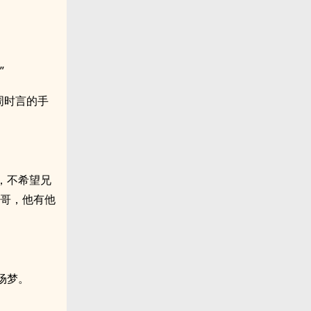
”
周时言的手
，不希望兄
哥哥，他有他
场梦。