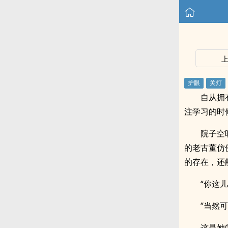
自从拥
注学习的时
院子空
的老古董仿
的存在，还
“你这
“当然
这是她