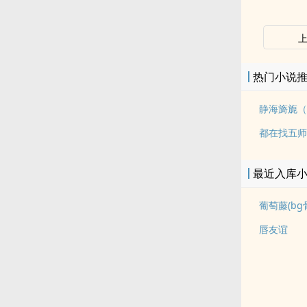
热门小说
静海旖旎（
都在找五师
最近入库
葡萄藤(bg
唇友谊