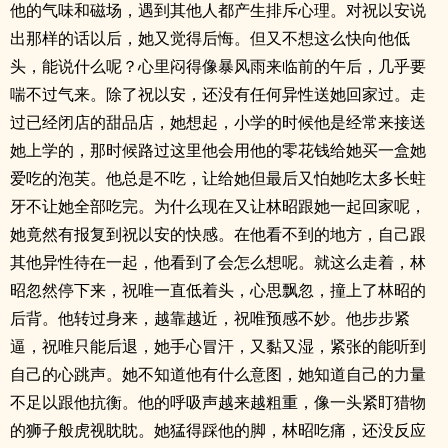
他的气味和磁场，遇到其他人都产生排斥心理。对祝以安说
出那样的话以后，她又觉得后悔。但又不想这么快向他低
头，能说什么呢？心里闷得像暴风雨来临前的午后，几乎要
喘不过气来。除了祝以安，还没有任何异性送她回家过。走
过已经闭店的甜品店，她想起，小学的时候他是经常来接送
她上学的，那时候路过这里他会用他的零花钱给她买一盒她
爱吃的泡芙。他总是不吃，让给她但最后又怕她吃太多长蛀
牙不让她全部吃完。为什么现在又让林昭跟她一起回家呢，
她竟然有报复到祝以安的快感。在他看不到的地方，自己跟
其他异性待在一起，他看到了会怎么想呢。就这么走着，林
昭忽然停下来，祝唯一直低着头，心思飘忽，撞上了林昭的
后背。他转过身来，越靠越近，祝唯预感不妙。他步步紧
逼，祝唯只能后退，她手心冒汗，又黏又湿，紧张的能听到
自己的心跳声。她不知道他有什么意图，她知道自己的力量
不足以跟他抗衡。他的呼吸声越来越粗重，像一头紧盯猎物
的狮子般虎视眈眈。她猛得踩他的脚，林昭吃痛，还没反应