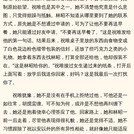
制原始欲望。祝唯也是其中之一。她不清楚他究竟是什么意
图，只觉得烦躁与抵触。林昭不知道从哪里要到了她的联系
方式，原先她是不想通过申请的，可为了让他不要再送早
餐，她只能通过好友申请。“不要再送早餐了。”这是祝唯发给
他的第一句话。结果后来，祝唯桌子里放的东西由食物变成
了白色花边粉色缎带包装的信封，还放了些巧克力之类的小
礼物。她拿着东西去找林昭，打算全部还给他，他却假装不
在。“这是林昭给你的。”祝唯接过女生递过来的纸条，打开后
上面写着：放学后我送你回家，好吗？这是我最后一次打扰
你了。
祝唯犹豫，她不是没有在手机上拒绝过他，可他还是一
如往常，胡搅蛮缠。可不知为何，或许是不想他再纠缠下
去，她还是抱着侥幸心理答应了他。回家路上，她和林昭一
前一后走着，尽管他表现得很礼貌，她还是觉得不适。她不
习惯跟除了祝以安以外的所有异性相处，就好像她只能适应