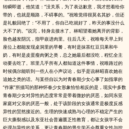
转瞬即逝，他笑道：“没关系，为了表达歉意，我才想着给你
带的，也就是顺路，不碍事的。”祝唯觉得很莫名其妙，但还
是礼貌回绝了：“不用了，你自己吃就好了，昨天的事没什么
大不了的。”说完，转身去接水了。林昭望着她离开的背影，
脸色越发阴沉，指甲嵌进肉里。往后几天，祝唯每天早上到
座位上都能发现桌洞里的早餐，有时是抹茶红豆贝果和牛
奶，有时是皮蛋瘦肉粥之类，总之她最后都没吃，程忆全主
动要去吃了。班里几乎所有人都知道这件事情，祝唯路过的
时候偶尔能听到一些人在小声议论，似乎是说林昭喜欢她在
追她之类的话。与某些自以为对青春期少女心事了如指掌的
“作家”所描写的那种怀春少女形象恰恰相反的是，现实中多数
青春期少女对异性的态度常常是带着微妙的厌恶，如同东亚
家庭对父亲的厌恶一般，处于该阶段的女孩通常是极度反感
异性的贸然接近的。生理的快速成熟与心理的不稳定产生的
巨大撕裂感以及东亚社会普遍匮乏性教育，都让女孩学不会
处理与异性的关系，更让青春期的男生学不会尊重女性与控