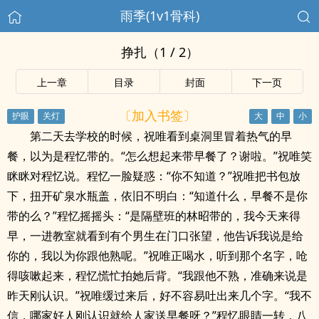
雨季(1v1骨科)
挣扎（1 / 2）
上一章
目录
封面
下一页
〔加入书签〕
第二天去学校的时候，祝唯看到桌洞里冒着热气的早
餐，以为是程忆带的。“怎么想起来带早餐了？谢啦。”祝唯笑
眯眯对程忆说。程忆一脸疑惑：“你不知道？”祝唯把书包放
下，扭开矿泉水瓶盖，依旧不明白：“知道什么，早餐不是你
带的么？”程忆摇摇头：“是隔壁班的林昭带的，我今天来得
早，一进教室就看到有个男生在门口张望，他告诉我说是给
你的，我以为你跟他熟呢。”祝唯正喝水，听到那个名字，呛
得咳嗽起来，程忆慌忙拍她后背。“我跟他不熟，准确来说是
昨天刚认识。”祝唯缓过来后，好不容易吐出来几个字。“我不
信，哪家好人刚认识就给人家送早餐呀？”程忆眼睛一转，八