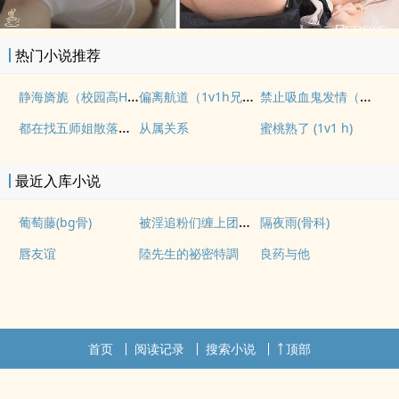
热门小说推荐
静海旖旎（校园高H）
偏离航道（1v1h兄妹骨科bg）
禁止吸血鬼发情（姐狗高H 1v1）
都在找五师姐散落的法宝
从属关系
蜜桃熟了 (1v1 h)
最近入库小说
被淫追粉们缠上团播女主播(露出NPH)
葡萄藤(bg骨)
隔夜雨(骨科)
唇友谊
陸先生的祕密特調
良药与他
首页
阅读记录
搜索小说
顶部