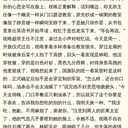
卦的心思全写在脸上。祝唯正要解释，话到嘴边，却见班主
任像一个幽灵一样从门口踱进教室，原先吵成一锅粥的教室
像按了静音键一样瞬间安静下来，于是她只得作罢，从书包
里拿出英语书开始早读，程忆于是也老实下来。“等会再说。”
祝唯趁班主任不注意，凑过去小声对程忆说。今天是周一，
升旗仪式过后，祝唯拿着水杯准备出教室接水。穿过走廊的
时候被身后某个人拍了下肩膀，回头一看发现是林昭。他没
穿校服，穿的是白色衬衫，黑色九分西裤，衬得身形高挑的
他更挺拔了。祝唯想起来了，国旗队的统一着装暂时是这样
的，正式确定后似乎是会穿定制的军装。“怎么样，还合你口
味吗，油条会不会太油腻了？”说完他不好意思地挠挠头，“今
天去得晚，门口早餐店只剩油条了，所以就买了这个你要是
不喜欢，告诉我你想吃的别的什么，我明天换一种。”“我没
吃，抱歉。不用麻烦了，谢谢你。”注意到两人的距离太近
了，他的气息几乎要喷到她的脸上，令她不适。祝唯不自在
地往后挪了两步。林昭见此，眼神暗了几分，但失落的表情