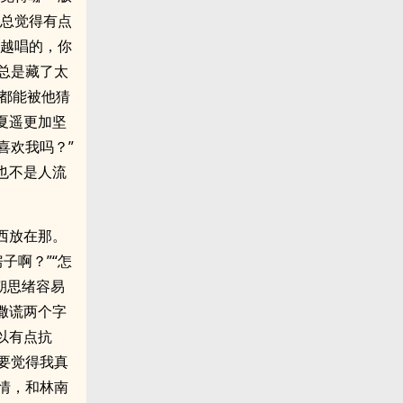
着总觉得有点
江越唱的，你
月总是藏了太
这都能被他猜
夏遥更加坚
喜欢我吗？”
也不是人流
西放在那。
子啊？”“怎
朝思绪容易
”撒谎两个字
以有点抗
要觉得我真
情，和林南