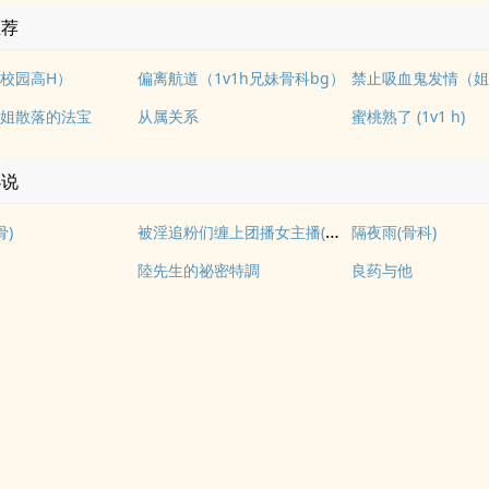
推荐
校园高H）
偏离航道（1v1h兄妹骨科bg）
姐散落的法宝
从属关系
蜜桃熟了 (1v1 h)
小说
被淫追粉们缠上团播女主播(露出NPH)
骨)
隔夜雨(骨科)
陸先生的祕密特調
良药与他