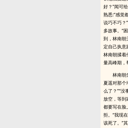
好？”闻可
熟悉:“感
说巧不巧？
多故事。“
到，林南朝
定自己执意跟
林南朝揉着
量高峰期，
林南朝
夏遥对那个
么了？”“
放空，等到
都要写在脸
拒。“我现
该死了。”