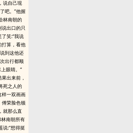
，说自己现
了吧。”他握
给林南朝的
到说出口的只
了笑:“我说
的打算，看他
。说到这他还
一次出行都顺
上眼睛。”
结果出来前，
将死之人的
这样一双画画
。傅荣脸色顿
，就那么直
和林南朝所有
说:“想得挺