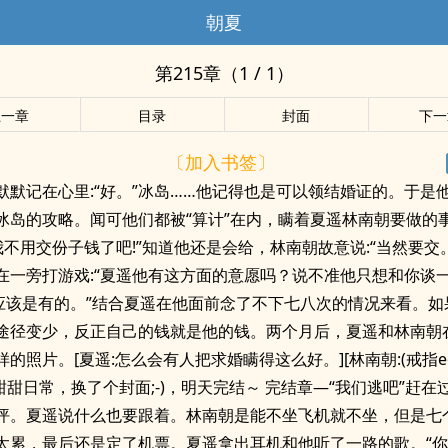
朝夏
第215章（1 / 1）
上一章
目录
封面
下一
〔加入书签〕
默默记在心里:“好。”冰岛……他记得也是可以领结婚证的。于是
冰岛的攻略。闻可他们都被“算计”在内，瞒着夏遥林南朝要做的
我不用交份子钱了吧!”知道他还是会给，林南朝故意说:“当然要交
在一旁打游戏:“夏遥他有这方面的意愿吗？说不准他只想和你谈
“应该是有的。”结合夏遥在他面前念了不下七八次的情况来看。如
途径变少，反正自己的钱就是他的钱。两个月后，夏遥和林南朝
照片。[夏遥:怎么会有人把求婚瞒得这么好。][林南朝:(戒指eoji)]---
---一些甜甜日常，换了个封面;-)，明天完结～ 完结章—“我们逃吧”赶
坪。夏遥说什么也要跟着。林南朝是能不坐飞机就不坐，但是七
太累，最后还是定了机票。夏遥拿出耳机和他听了一路的歌。“