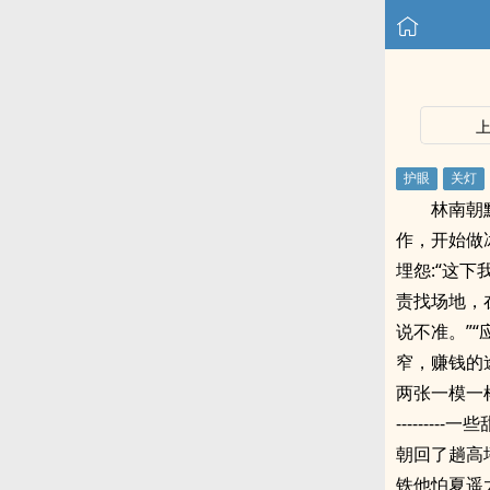
林南朝
作，开始做
埋怨:“这下
责找场地，
说不准。”
窄，赚钱的
两张一模一样的
------
朝回了趟高
铁他怕夏遥