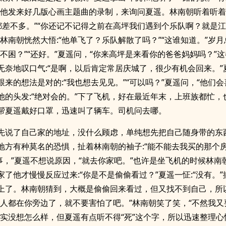
给他发来好几版心画主题曲的录制，来询问夏遥。林南朝听着听
觉都差不多。”“你还记不记得之前在高坪我们遇到个乐队啊？就是
”林南朝恍然大悟:“他单飞了？乐队解散了吗？”“这谁知道。”岁
困不困？”“还好。”夏遥问，“你来高坪是来看你的爸爸妈妈吗？”
无奈地叹口气:“是啊，以后肯定常居庆城了，很少有机会回来。”
来的想法是对的:“我也想去见见。”“可以吗？”夏遥问，“他们会
他的头发:“绝对会的。”下了飞机，好在最近年末，上班族都忙，
帮夏遥戴好口罩，迅速叫了辆车。司机问去哪。
先说了自己家的地址，没什么顾虑，单纯想先把自己随身带的东
地方有种莫名的恐惧，扯着林南朝的袖子:“能不能去我买的那个房
没事，”夏遥不想说原因，“就去你家吧。”也许是坐飞机的时候林南
家了他才慢慢反应过来:“你是不是偷偷看过？”夏遥一怔:“没有。
上了。林南朝猜到，大概是偷偷回来看过，但又找不到自己，所
在人都在你旁边了，就不要害怕了吧。”林南朝笑了笑，“不然我又
其实没想怎么样，但夏遥有点听不得“死”这个字，所以迅速整理心