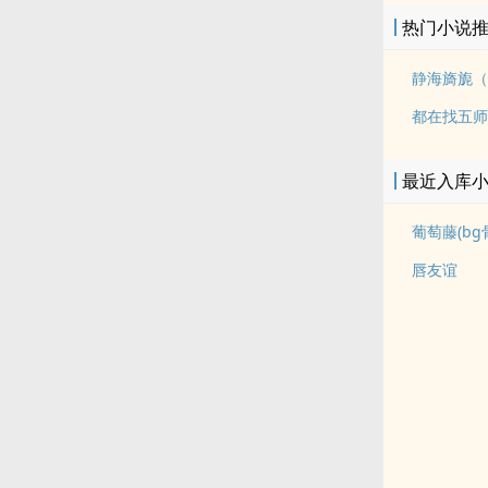
热门小说
静海旖旎（
都在找五师
最近入库
葡萄藤(bg
唇友谊