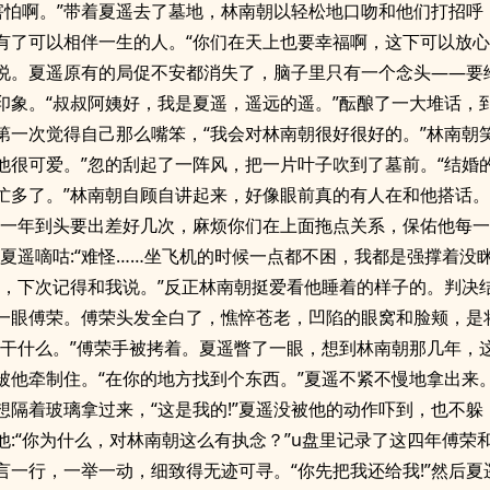
不害怕啊。”带着夏遥去了墓地，林南朝以轻松地口吻和他们打招呼
有了可以相伴一生的人。“你们在天上也要幸福啊，这下可以放心
说。夏遥原有的局促不安都消失了，脑子里只有一个念头——要
印象。“叔叔阿姨好，我是夏遥，遥远的遥。”酝酿了一大堆话，
第一次觉得自己那么嘴笨，“我会对林南朝很好很好的。”林南朝笑
他很可爱。”忽的刮起了一阵风，把一片叶子吹到了墓前。“结婚
忙多了。”林南朝自顾自讲起来，好像眼前真的有人在和他搭话
“一年到头要出差好几次，麻烦你们在上面拖点关系，保佑他每
”夏遥嘀咕:“难怪……坐飞机的时候一点都不困，我都是强撑着没眯
啊，下次记得和我说。”反正林南朝挺爱看他睡着的样子的。判决
一眼傅荣。傅荣头发全白了，憔悴苍老，凹陷的眼窝和脸颊，是
来干什么。”傅荣手被拷着。夏遥瞥了一眼，想到林南朝那几年，
被他牵制住。“在你的地方找到个东西。”夏遥不紧不慢地拿出来
想隔着玻璃拿过来，“这是我的!”夏遥没被他的动作吓到，也不躲
他:“你为什么，对林南朝这么有执念？”u盘里记录了这四年傅荣
言一行，一举一动，细致得无迹可寻。“你先把我还给我!”然后夏遥