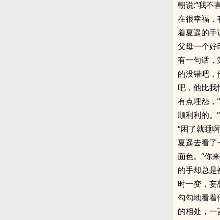
朝说:“我
在很幸福，
着夏遥的手
父母一个好
有一句话，
的没错吧，
吧，他比我
有点埋怨，
顺利利的。
“困了就睡
夏遥去看了
面色。“你
的手却总是
时一变，妄
勾勾地看着
的相处，一