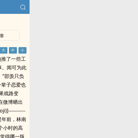
章
他推了一些工
事。闻可为此
。”邵羡只负
一辈子恋爱也
果戏路变
在微博晒出
--------
在过年前，林南
个小时的高
你觉得哪一版