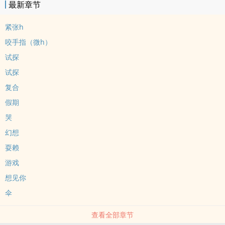
最新章节
紧张h
咬手指（微h）
试探
试探
复合
假期
哭
幻想
耍赖
游戏
想见你
伞
查看全部章节