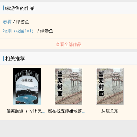
绿游鱼的作品
春雾
/
绿游鱼
秋潮（校园1v1）
/
绿游鱼
查看全部作品
相关推荐
偏离航道（1v1h兄妹骨科bg）
都在找五师姐散落的法宝
从属关系