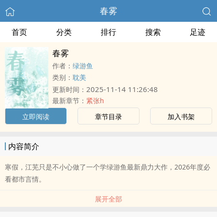
春雾
首页
分类
排行
搜索
足迹
春雾
作者：
绿游鱼
类别：
耽美
2025-11-14 11:26:48
更新时间：
最新章节：
紧张h
立即阅读
章节目录
加入书架
内容简介
寒假，江芜只是不小心做了一个学绿游鱼最新鼎力大作，2026年度必
看都市言情。
展开全部