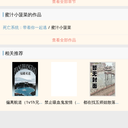
查看全部章节
蜜汁小菠菜的作品
死亡系统：带着你一起逃
/
蜜汁小菠菜
查看全部作品
相关推荐
偏离航道（1v1h兄妹骨科bg）
禁止吸血鬼发情（姐狗高H 1v1）
都在找五师姐散落的法宝