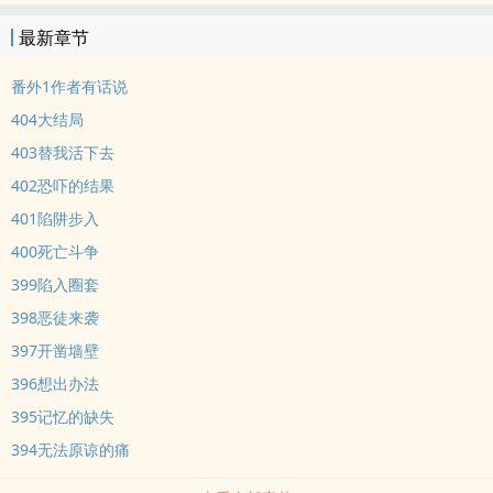
最新章节
番外1作者有话说
404大结局
403替我活下去
402恐吓的结果
401陷阱步入
400死亡斗争
399陷入圈套
398恶徒来袭
397开凿墙壁
396想出办法
395记忆的缺失
394无法原谅的痛