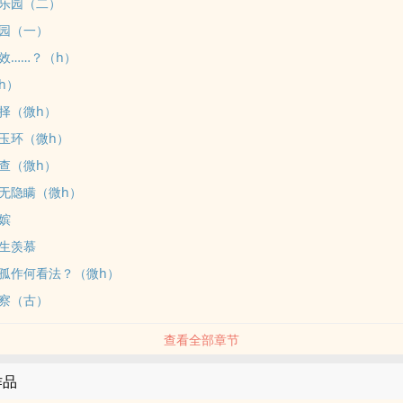
乐园（二）
园（一）
效……？（h）
h）
择（微h）
玉环（微h）
查（微h）
无隐瞒（微h）
嫔
生羡慕
孤作何看法？（微h）
察（古）
查看全部章节
作品