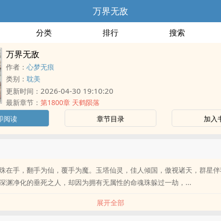
万界无敌
分类
排行
搜索
万界无敌
作者：
心梦无痕
类别：
耽美
2026-04-30 19:10:20
更新时间：
最新章节：
第1800章 天鹤陨落
即阅读
章节目录
加入
珠在手，翻手为仙，覆手为魔。玉塔仙灵，佳人倾国，傲视诸天，群星伴
深渊净化的垂死之人，却因为拥有无属性的命魂珠躲过一劫，...
展开全部