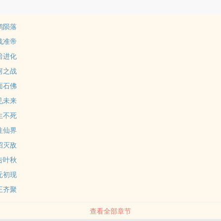
天鹤陨落
迎战准帝
黑暗进化
悬河之战
双面石佛
看见未来
无生不死
前往仙界
一招灭敌
状告叶秋
纪元初现
六王齐聚
查看全部章节