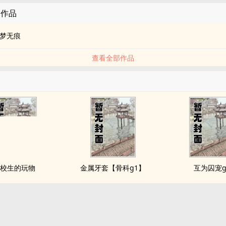
的作品
梦无痕
查看全部作品
校生的玩物
金属牙套【骨科g1】
互为囚宠g