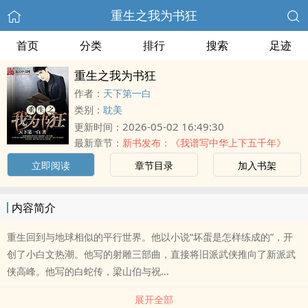
重生之我为书狂
首页
分类
排行
搜索
足迹
重生之我为书狂
作者：
天下第一白
类别：
耽美
2026-05-02 16:49:30
更新时间：
最新章节：
新书发布：《我谱写中华上下五千年》
立即阅读
章节目录
加入书架
内容简介
重生回到与地球相似的平行世界。他以小说“坏蛋是怎样练成的”，开
创了小白文热潮。他写的射雕三部曲，直接将旧派武侠推向了新派武
侠高峰。他写的白蛇传，梁山伯与祝...
展开全部