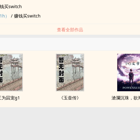
钱买switch
1h）
/
赚钱买switch
查看全部作品
互为囚宠g1
《玉壶传》
滄瀾沉珠，欲