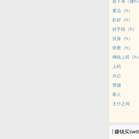
留下来（微h
窗边（h）
趴好（h）
好手段（h）
伏身（h）
研磨（h）
继续上药（h
上药
办公
僭越
家人
主仆之间
赚钱买swi