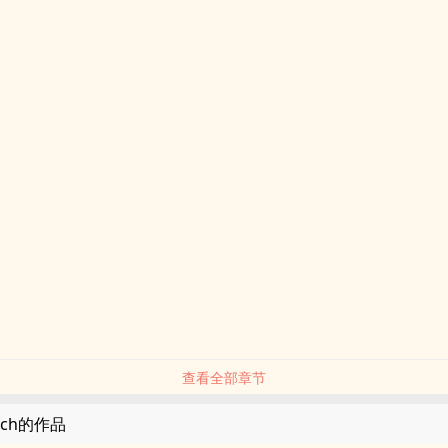
）
）
查看全部章节
tch的作品