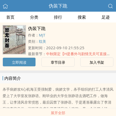
伪装下跪
首页
分类
排行
搜索
足迹
伪装下跪
作者：
MJT
类别：
耽美
2022-09-10 21:55:25
更新时间：
最新章节：
中秋限定【H是番外与剧情无关可直接看】
立即阅读
章节目录
加入书架
内容简介
杀手病娇攻X心机海王受强制爱，病娇文学，杀手组织的打工人李清风
爱上了大学室友张静语。刚毕业的大学生张静语去酒吧工作，做海
王，让李清风非常愤怒，最后囚禁了张静语。于是逐渐暴露出了李清
风的真实身份，张静语也成为了李清风的小狗狗。是一个长篇小说，
展开全部
第一次用po18写文，主要还是因为某些平台emm确实不太好搞。喜