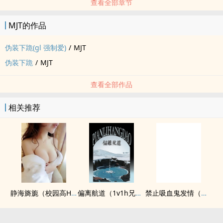
查看全部章节
MJT的作品
伪装下跪(gl 强制爱)
/
MJT
伪装下跪
/
MJT
查看全部作品
相关推荐
静海旖旎（校园高H）
偏离航道（1v1h兄妹骨科bg）
禁止吸血鬼发情（姐狗高H 1v1）