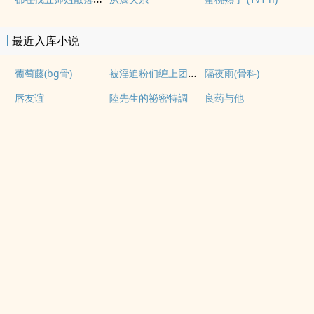
最近入库小说
被淫追粉们缠上团播女主播(露出NPH)
葡萄藤(bg骨)
隔夜雨(骨科)
唇友谊
陸先生的祕密特調
良药与他