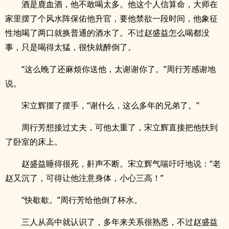
酒是鹿血酒，他不敢喝太多。他这个人信算命，大师在
家里摆了个风水阵保佑他升官，要他禁欲一段时间，他象征
性地喝了两口就换普通的酒水了。不过赵盛益怎么喝都没
事，只是喝得太猛，很快就醉倒了。
“这么晚了还麻烦你送他，太谢谢你了。”周行芳感谢地
说。
宋立辉摆了摆手，“谢什么，这么多年的兄弟了。”
周行芳想接过丈夫，可他太重了，宋立辉直接把他扶到
了卧室的床上。
赵盛益睡得很死，鼾声不断。宋立辉气喘吁吁地说：“老
赵又沉了，可得让他注意身体，小心三高！”
“快歇歇。”周行芳给他倒了杯水。
三人从高中就认识了，多年来关系很熟悉，不过赵盛益