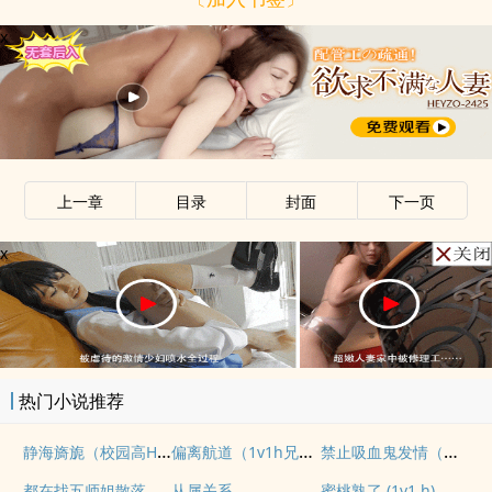
x
上一章
目录
封面
下一页
x
热门小说推荐
静海旖旎（校园高H）
偏离航道（1v1h兄妹骨科bg）
禁止吸血鬼发情（姐狗高H 1v1）
都在找五师姐散落的法宝
从属关系
蜜桃熟了 (1v1 h)