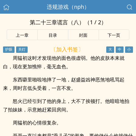
违规游戏（nph）
第二十三章谎言（八）（1 / 2）
上一章
目录
封面
下一页
〔加入书签〕
周韫初这时才发现他的面色很虚弱。他的皮肤本来就
白，现在更加憔悴，毫无血色。
东西噼里啪啦地摔了一地，赵盛益凶神恶煞地吼骂起
来，周时言低头受着，一言不发。
怒火已经引到了他的身上，大不了挨顿打。他暗暗地拍
了拍妹妹，示意她赶紧回房间。
周韫初的心情很复杂。
哥哥一直以来都是“乖儿子”的形象，要他做什么他就做什