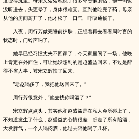
度变得沉重。母亲又絮絮地说了很多夸赞他的话，他一句也
没听进去，头更晕了，身体很难受。直到他吃完了药，母亲
从他的房间离开了，他才松了一口气，呼吸通畅了。
入夜，周行芳做完睡前护肤，正想着再去看看周时言的
状态时，门铃声响了。
她早已经习惯丈夫不回家了，今天家里闹了一场，他晚
上肯定在外面住，可让她没想到的是赵盛益回来，不过是醉
得不省人事，被宋立辉扶了回来。
“老赵喝多了，我把他送回来了。”
周行芳很意外，“他去找你喝酒了？”
宋立辉点点头，其实他和赵盛益是在私人会所碰上了，
不知道发生了什么，赵盛益的心情很差，赶走了所有陪酒，
大发脾气，一个人喝闷酒，他过去陪他喝了几杯。