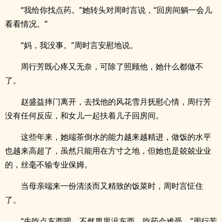
“我给你找点药。”她转头对周时言说，“回房间躺一会儿
看看情况。”
“妈，我没事。”周时言安慰地说。
周行芳既心疼又无奈，可除了照顾他，她什么都做不
了。
赵盛益摔门离开，去找他的风花雪月抚慰心情，周行芳
没有任何反应，和女儿一起扶着儿子回房间。
这些年来，她端茶倒水的能力越来越精进，做饭的水平
也越来高超了，虽然只能用在方寸之地，但她也是兢兢业业
的，丝毫不输专业保姆。
当母亲端来一份清淡而又精致的饭菜时，周时言怔住
了。
“先吃点东西吧，不然胃里没东西，吃药会难受。”周行芳