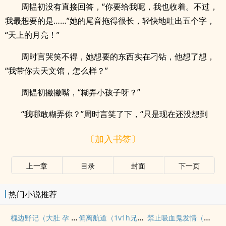
周韫初没有直接回答，“你要给我呢，我也收着。不过，
我最想要的是……”她的尾音拖得很长，轻快地吐出五个字，
“天上的月亮！”
周时言哭笑不得，她想要的东西实在刁钻，他想了想，
“我带你去天文馆，怎么样？”
周韫初撇撇嘴，“糊弄小孩子呀？”
“我哪敢糊弄你？”周时言笑了下，“只是现在还没想到
〔加入书签〕
上一章
目录
封面
下一页
热门小说推荐
槐边野记（大肚 孕 甜甜 肉文 ）
偏离航道（1v1h兄妹骨科bg）
禁止吸血鬼发情（姐狗高H 1v1）