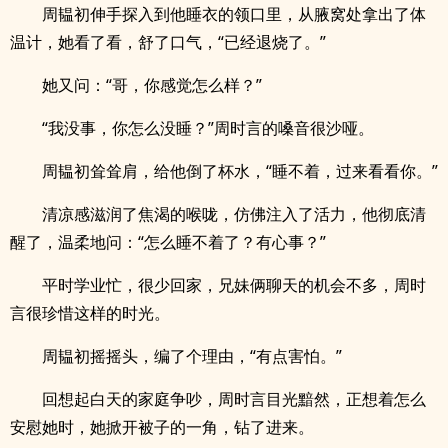
周韫初伸手探入到他睡衣的领口里，从腋窝处拿出了体
温计，她看了看，舒了口气，“已经退烧了。”
她又问：“哥，你感觉怎么样？”
“我没事，你怎么没睡？”周时言的嗓音很沙哑。
周韫初耸耸肩，给他倒了杯水，“睡不着，过来看看你。”
清凉感滋润了焦渴的喉咙，仿佛注入了活力，他彻底清
醒了，温柔地问：“怎么睡不着了？有心事？”
平时学业忙，很少回家，兄妹俩聊天的机会不多，周时
言很珍惜这样的时光。
周韫初摇摇头，编了个理由，“有点害怕。”
回想起白天的家庭争吵，周时言目光黯然，正想着怎么
安慰她时，她掀开被子的一角，钻了进来。