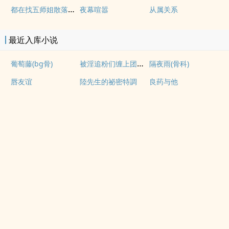
都在找五师姐散落的法宝
夜幕喧嚣
从属关系
最近入库小说
被淫追粉们缠上团播女主播(露出NPH)
葡萄藤(bg骨)
隔夜雨(骨科)
唇友谊
陸先生的祕密特調
良药与他