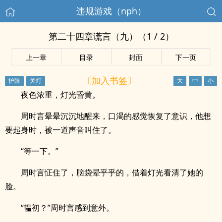
违规游戏（nph）
第二十四章谎言（九）（1 / 2）
上一章
目录
封面
下一页
〔加入书签〕
夜色浓重，灯光昏黄。
周时言晕晕沉沉地醒来，口渴的感觉恢复了意识，他想
要起身时，被一道声音叫住了。
“等一下。”
周时言怔住了，脑袋晕乎乎的，借着灯光看清了她的
脸。
“韫初？”周时言感到意外。