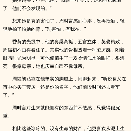
她抬起头，小声地说：“就躺一小会儿，妈和爸都睡着
了，他们不会发现的。”
想来她是真的害怕了，周时言感到心疼，没再抵触，轻
轻地拍了拍她的背，“别害怕，有我在。”
昏黄的光线中，他的鼻梁高挺，五官立体，英俊精致，
周韫初不由得看住了。其实他的骨相透着一种凌厉感，闭着
眼睛时尤为明显，可他偏偏生了一双柔情似水的眼眸，很漂
亮，很像母亲，她也庆幸自己不像母亲。
周韫初贴靠在他坚实的胸膛上，闲聊起来，“听说爸又在
市中心买了套房，还是你的名字，他们前段时间还去看车
了。”
周时言对生来就能拥有的东西并不敏感，只觉得很沉
重。
相比这些冰冷的、没有生命的财产，他更喜欢从泥土生